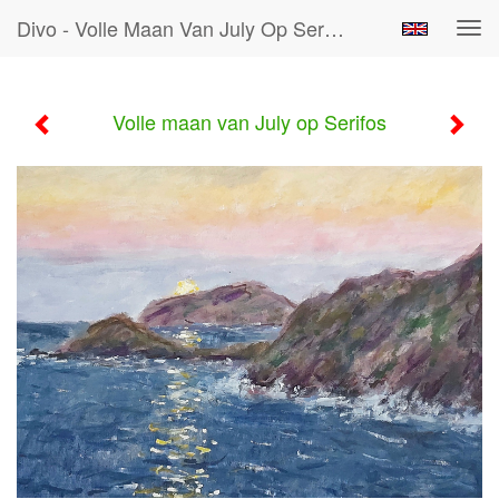
Divo - Volle Maan Van July Op Serifos
Tog
navi
Volle maan van July op Serifos