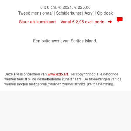
0 x 0 cm, © 2021, € 225,00
Tweedimensionaal | Schilderkunst | Acryl | Op doek
Stuur als kunstkaart
Vanaf € 2,95 excl. porto
Een buitenwerk van Serifos Island.
Deze site is onderdeel van
www.exto.art
. Het copyright op alle getoonde
werken berust bij de desbetreffende kunstenaars. De afbeeldingen van de
werken mogen niet gebruikt worden zonder schriftelijke toestemming.