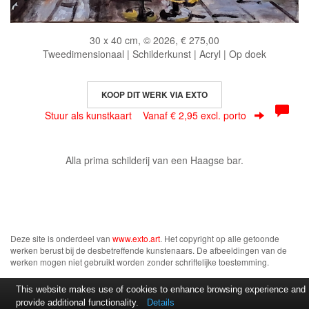
30 x 40 cm, © 2026, € 275,00
Tweedimensionaal | Schilderkunst | Acryl | Op doek
KOOP DIT WERK VIA EXTO
Stuur als kunstkaart
Vanaf € 2,95 excl. porto
Alla prima schilderij van een Haagse bar.
Deze site is onderdeel van
www.exto.art
. Het copyright op alle getoonde
werken berust bij de desbetreffende kunstenaars. De afbeeldingen van de
werken mogen niet gebruikt worden zonder schriftelijke toestemming.
This website makes use of cookies to enhance browsing experience and
provide additional functionality.
Details