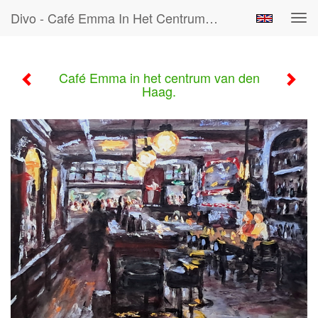
Divo - Café Emma In Het Centrum Van Den Haag.
Tog
navi
Café Emma in het centrum van den
Haag.