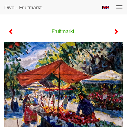
Divo - Fruitmarkt.
Tog
navi
Fruitmarkt.